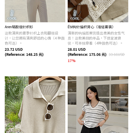
Aren粘胶领针织衫
Été钩针编织背心（项链套装）
这款清爽的夏季针织上衣和翻领设
清新的钩编图案营造出柔美的女性气
计，让您拥有清爽舒适的心情（4 种颜
质！这款美丽的单品，下摆呈波浪
色可选）。
状，可单独穿着（4种颜色可选）。
23.72 USD
28.01 USD
(Reference: 148.25 元)
(Reference: 175.06 元)
33.66USD
17
%