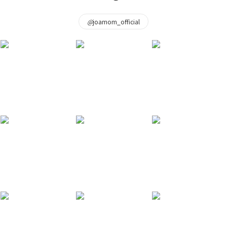
@
joamom_official