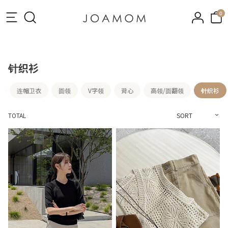
0
针织衫
连帽卫衣
圆领
V字领
背心
高领/圆翻领
针织衫
TOTAL