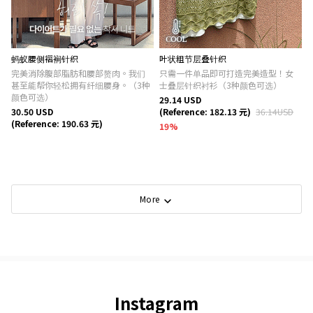
蚂蚁腰侧褶裥针织
叶状粗节层叠针织
完美消除腹部脂肪和腰部赘肉。我们
只需一件单品即可打造完美造型！女
甚至能帮你轻松拥有纤细腰身。（3种
士叠层针织衬衫（3种颜色可选）
颜色可选）
29.14 USD
30.50 USD
(Reference: 182.13 元)
36.14USD
(Reference: 190.63 元)
19
%
More
Instagram