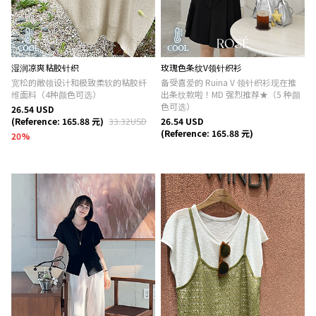
湿润凉爽粘胶针织
玫瑰色条纹V领针织衫
宽松的敞领设计和极致柔软的粘胶纤
备受喜爱的 Ruina V 领针织衫现在推
维面料（4种颜色可选）
出条纹款啦！MD 强烈推荐★（5 种颜
色可选）
26.54 USD
(Reference: 165.88 元)
33.32USD
26.54 USD
(Reference: 165.88 元)
20
%