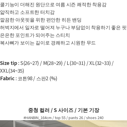
쿨기능이 더해진 원단으로 여름 시즌 쾌적한 착용감
얇직하고 소프트한 터치감
깔끔한 아웃핏을 위한 편안한 히든 밴딩
허벅지에서 일자로 떨어져 누구나 부담없이 착용하기 좋은 핏
은은한 포인트가 되어주는 스티치
복사뼈가 보이는 길이로 경쾌하고 시원한 무드
Size tip
: S(26~27) / M(28~29) / L(30~31) / XL(32~33) /
XXL(34~35)
Fabric
: 코튼98 / 스판2 (%)
중청 컬러 / S 사이즈 / 기본 기장
#HANBIN_164cm / top 55 / pants 26 / shoes 240