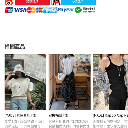
微博登录
QQ登录
相關產品
[MADE] 素色真丝T恤
安娜褶皱T恤
[MADE] Rappo Cap Na
夏季T恤，版型精致，设计
这款衬衫兼具T恤的舒适贴
无需担心内衣问题，内
自然流畅！（5种颜色可
合感和女式衬衫的独特女性
形衬垫！柔软弹力露背