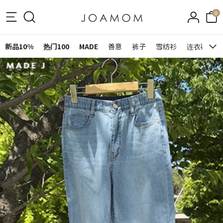
0
新品10%
热门100
MADE
善意
裤子
雪纺衫
连衣裙&裙