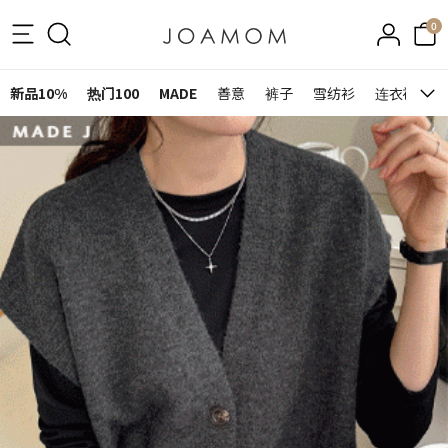
0
新品10%
热门100
MADE
善意
裤子
雪纺衫
连衣裙&裙