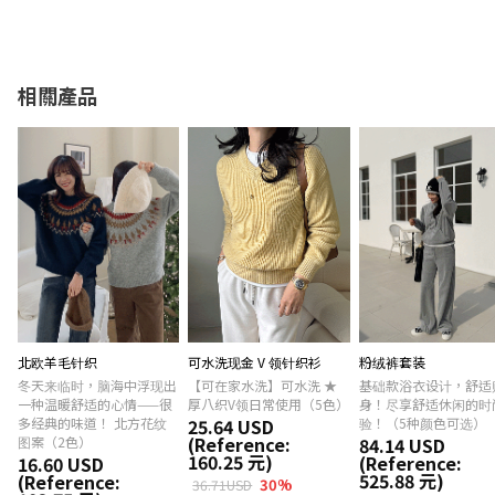
相關產品
北欧羊毛针织
可水洗现金 V 领针织衫
粉绒裤套装
冬天来临时，脑海中浮现出
【可在家水洗】可水洗 ★
基础款浴衣设计，舒适
一种温暖舒适的心情——很
厚八织V领日常使用（5色）
身！尽享舒适休闲的时
多经典的味道！ 北方花纹
25.64 USD
验！（5种颜色可选）
(Reference:
图案（2色）
84.14 USD
160.25 元)
(Reference:
16.60 USD
525.88 元)
(Reference:
30
%
36.71USD