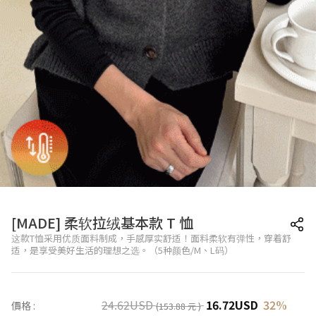
[MADE] 柔软拉绒基本款 T 恤
这款T恤采用优质面料制成，手感厚实舒适！面料柔软有弹性，穿着舒
适，是享受美好生活的理想之选。（5种颜色/M、L码）
24.62
USD
16.72
USD
32
%
價格 :
(153.88 元 )