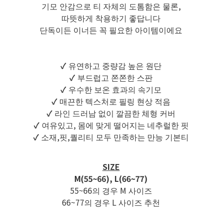
기모 안감으로 티 자체의 도톰함은 물론,
따뜻하게 착용하기 좋답니다
단독이든 이너든 꼭 필요한 아이템이에요
✓
유연하고 중량감 높은 원단
✓
부드럽고 쫀쫀한 스판
✓
우수한 보온 효과의 속기모
✓
매끈한 텍스처로 필링 현상 적음
✓
라인 드러남 없이 깔끔한 체형 커버
✓
여유있고, 몸에 맞게 떨어지는 네추럴한 핏
✓
소재,핏,퀄리티 모두 만족하는 만능 기본티
SIZE
M(55~66), L(66~77)
55~66의 경우 M 사이즈
66~77의 경우 L 사이즈 추천