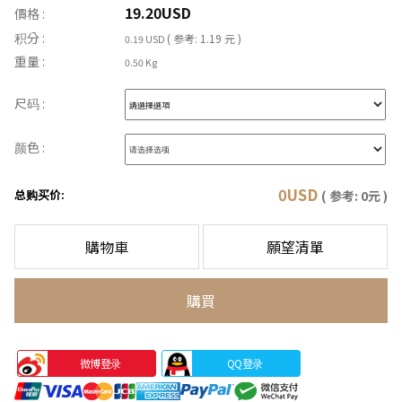
19.20
USD
價格 :
积分 :
( 参考: 1.19 元 )
0.19 USD
重量 :
0.50 Kg
尺码 :
颜色 :
0
USD
总购买价:
( 参考:
0
元 )
購物車
願望清單
購買
微博登录
QQ登录