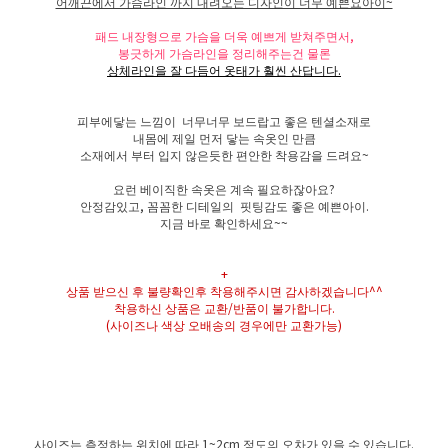
어깨끈에서 가슴라인 까지 내려오는 디자인이 너무 예쁜요아이~
패드 내장형으로 가슴을 더욱 예쁘게 받쳐주면서,
봉긋하게 가슴라인을 정리해주는건 물론
상체라인을 잘 다듬어 옷태가 훨씬 산답니다.
피부에닿는 느낌이 너무너무 보드랍고 좋은 텐셜소재로
내몸에 제일 먼저 닿는 속옷인 만큼
소재에서 부터 입지 않은듯한 편안한 착용감을 드려요~
요런 베이직한 속옷은 계속 필요하잖아요?
안정감있고, 꼼꼼한 디테일의 핏팅감도 좋은 예쁜아이.
지금 바로 확인하세요~~
+
상품 받으신 후 불량확인후 착용해주시면 감사하겠습니다^^
착용하신 상품은 교환/반품이 불가합니다.
(사이즈나 색상 오배송의 경우에만 교환가능)
사이즈는 측정하는 위치에 따라 1~2cm 정도의 오차가 있을 수 있습니다.