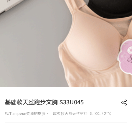
基础款天丝跑步文胸 S33U045
EUT anipeun柔滑的皮肤，手感柔软天然天丝材料（L-XXL / 2色）