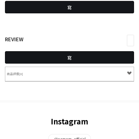
寫
REVIEW
寫
商品評價
[0]
Instagram
@
joamom_official