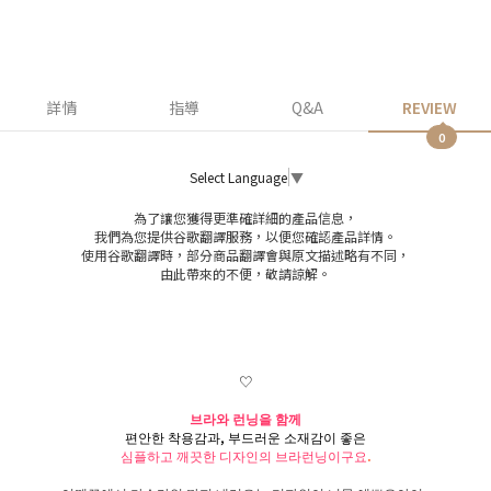
詳情
指導
Q&A
REVIEW
0
Select Language
▼
為了讓您獲得更準確詳細的產品信息，
我們為您提供谷歌翻譯服務，以便您確認產品詳情。
使用谷歌翻譯時，部分商品翻譯會與原文描述略有不同，
由此帶來的不便，敬請諒解。
♡
브라와 런닝을 함께
편안한 착용감과, 부드러운 소재감이 좋은
심플하고 깨끗한 디자인의 브라런닝이구요
.