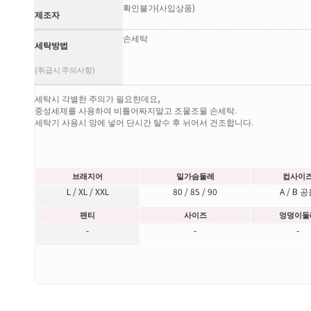
확인불가(사입상품)
제조자
손세탁
세탁방법
(취급시 주의사항)
세탁시 각별한 주의가 필요한데요,
중성세제를 사용하여 비틀어짜지말고 조물조물 손세탁.
세탁기 사용시 망에 넣어 단시간 탈수 후 뉘어서 건조합니다.
브래지어
밑가슴둘레
컵사이
L / XL / XXL
80 / 85 / 90
A / B 
팬티
사이즈
엉덩이둘
-
-
-