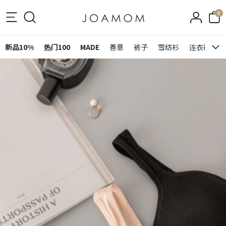
0
新品10%
热门100
MADE
善意
裤子
雪纺衫
连衣裙&裙