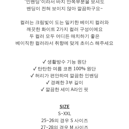
'인밴딩'이라서 바지 안쪽부분을 보셔도
밴딩이 전혀 보이지 않아 깔끔하구요~
컬러는 크림빛이 도는 밀키한 베이지 컬러와
깨끗한 화이트 2가지 컬러 구성이에요
두 컬러 모두 어디든 매치하기 좋은
베이직한 컬러라서 취향에 맞게 초이스 해주세요
✓
생활방수 기능 원단
✓
탄탄한 여름 코튼 100% 원단
✓
허리가 편안하며 깔끔한 인밴딩
✓
경쾌한 3부 길이
✓
깔끔한 세미 A라인 핏
SIZE
S~XXL
25~26의 경우 S 사이즈
27~28의 경우 M 사이즈