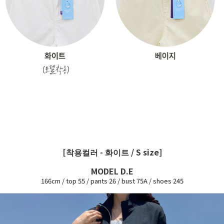
[착용컬러 - 화이트 / S size]
MODEL D.E
166cm / top 55 / pants 26 / bust 75A / shoes 245