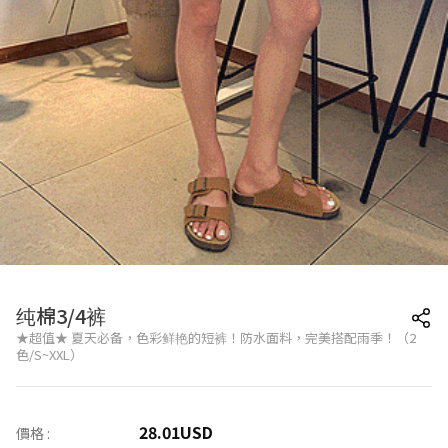
纯棉3/4裤
★超值★ 夏天必备，色彩鲜艳的短裤！防水面料，完美搭配雨季！（2
色/S~XXL）
28.01
USD
價格 :