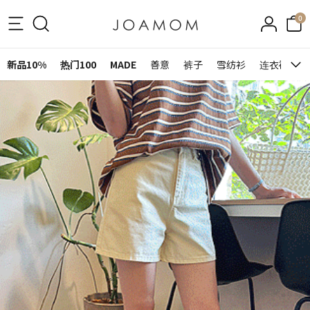
0
新品10%
热门100
MADE
善意
裤子
雪纺衫
连衣裙&裙