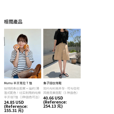
相關產品
Mumu 半开克拉 T 恤
鱼子扭纹拖鞋
独特的条纹图案 + 编织/滑
简约与时尚并存 - 可与任何
落式配色！结实耐用的纯棉
风格完美搭配（5 种颜色）
半开领T恤（3种颜色可选）
40.66 USD
(Reference:
24.85 USD
254.13 元)
(Reference:
155.31 元)