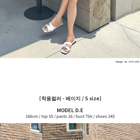
[착용컬러 - 베이지 / S size]
MODEL D.E
166cm / top 55 / pants 26 / bust 75A / shoes 245