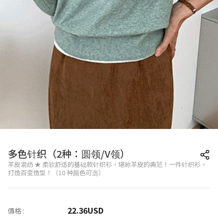
多色针织（2种：圆领/V领）
羊皮混纺 ★ 柔软舒适的基础款针织衫，堪称羊皮的典范！一件针织衫，
打造百变造型！（10 种颜色可选）
22.36
USD
價格 :