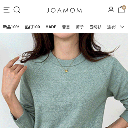
0
新品10%
热门100
MADE
善意
裤子
雪纺衫
连衣裙&裙