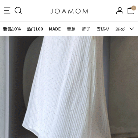
0
新品10%
热门100
MADE
善意
裤子
雪纺衫
连衣裙&裙