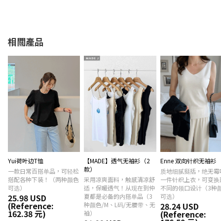
相關產品
Yui荷叶边T恤
【MADE】透气无袖衫（2
Enne 双向针织无袖衫
款）
一款日常百搭单品，可轻松
质地细腻挺括，绝无霉
搭配各种下装！（两种颜色
采用凉爽面料，触感清凉舒
一件针织上衣，可变换
可选）
适，保暖透气！从现在到仲
不同的领口设计（3种
25.98 USD
夏都是必备的内搭单品（3
可选）
(Reference:
种颜色/M、L码/无腰带、无
28.24 USD
162.38 元)
(Reference:
袖）