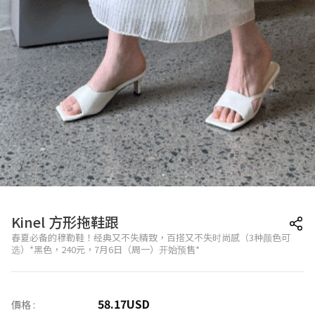
Kinel 方形拖鞋跟
春夏必备的穆勒鞋！经典又不失精致，百搭又不失时尚感（3种颜色可
选）*黑色，240元，7月6日（周一）开始预售*
58.17
USD
價格 :