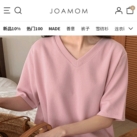
0
新品10%
热门100
MADE
善意
裤子
雪纺衫
连衣裙&裙