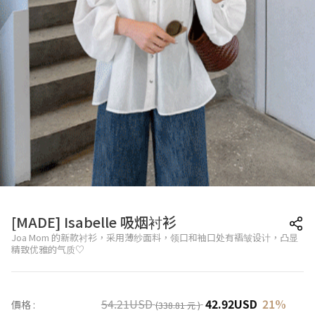
[MADE] Isabelle 吸烟衬衫
Joa Mom 的新款衬衫，采用薄纱面料，领口和袖口处有褶皱设计，凸显
精致优雅的气质♡
54.21
USD
42.92
USD
21
%
價格 :
(338.81 元 )