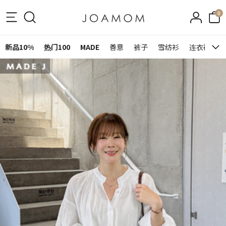
0
新品10%
热门100
MADE
善意
裤子
雪纺衫
连衣裙&裙