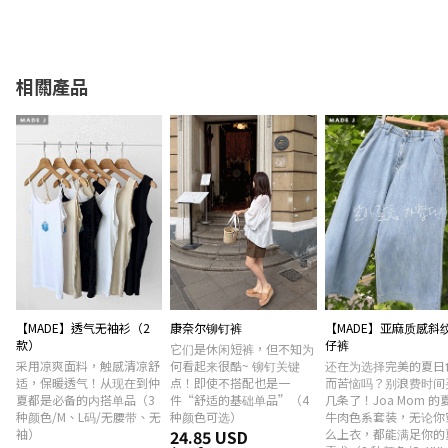
相關產品
【MADE】透气无袖衫（2
康奈尔铆钉裤
【MADE】亚麻质感斜
款）
仔裤
它们是休闲短裤，但不知为
采用凉爽面料，触感清凉舒
何看起来很酷~ 铆钉关键
还在为选择完美的夏日
适，保暖透气！从现在到仲
点！即使不搭配也是一
而苦恼吗？别浪费时间
夏都是必备的内搭单品（3
件“舒适的基础单品”（4
几条了！Joa Mom 的
种颜色/M、L码/无腰带、无
种颜色可选）
牛肉色系套装，无论你
袖）
24.85 USD
么上衣，都能满足你的