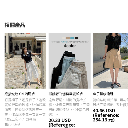
相關產品
磨损皱纹 CN 阔腿裤
孤独者飞镖剪裁宽松裤
鱼子扭纹拖鞋
它是裙子？还是裤子？这款
这款舒适、时尚的宽松长
简约与时尚并存 - 可与
宽松舒适的短裤，让你尽享
裤，让您每天都想穿，完美
风格完美搭配（5 种颜
清爽！轻盈到仿佛没穿一
搭配您的造型（4 种颜色可
40.66 USD
(Reference:
样，你会忍不住一次又一次
选）。
254.13 元)
地穿上它~♡（3种颜
20.33 USD
(Reference:
色/S~L码）