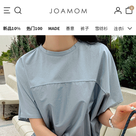
0
新品10%
热门100
MADE
善意
裤子
雪纺衫
连衣裙&裙