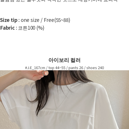
Size tip
: one size / Free(55~88)
Fabric
: 코튼100 (%)
아이보리 컬러
#J.E_167cm / top 44~55 / pants 26 / shoes 240