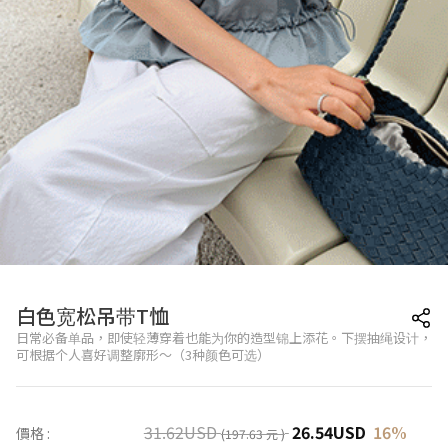
白色宽松吊带T恤
日常必备单品，即使轻薄穿着也能为你的造型锦上添花。下摆抽绳设计，
可根据个人喜好调整廓形～（3种颜色可选）
31.62
USD
26.54
USD
16
%
價格 :
(197.63 元 )