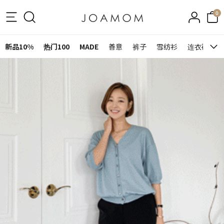
0
新品10%
热门100
MADE
善意
裤子
雪纺衫
连衣裙&裙