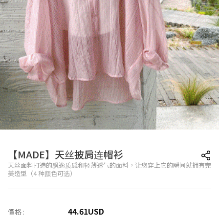
【MADE】天丝披肩连帽衫
天丝面料打造的飘逸质感和轻薄透气的面料，让您穿上它的瞬间就拥有完
美造型（4 种颜色可选）
44.61
USD
價格 :