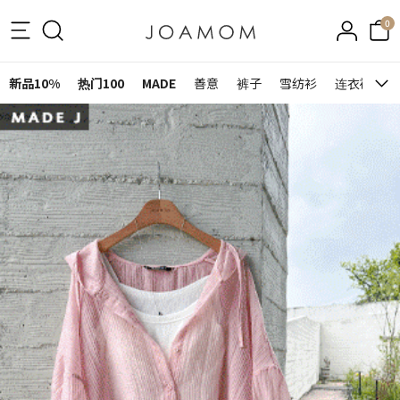
0
新品10%
热门100
MADE
善意
裤子
雪纺衫
连衣裙&裙