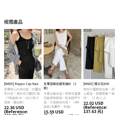
相關產品
[MADE] Rappo Cap Nasi
坚果亚麻质感无袖衫（2
[MADE] 慢压花衬衫
款）
无需担心内衣问题，内置隐
棉质衬里舒适合身，无
形衬垫！柔软弹力露背T恤
今夏必备单品！即使在盛夏
心起皱，就像穿着 T 恤
（7种颜色/M、L码/7英寸
也能保持舒适~ 充满自然气
样！ （3 色/1,2）
短裤，基础款）
息，尽显麻质时尚！（4种
22.02 USD
(Reference:
22.36 USD
颜色/无腰带，无袖）
137.63 元)
(Reference:
15.59 USD