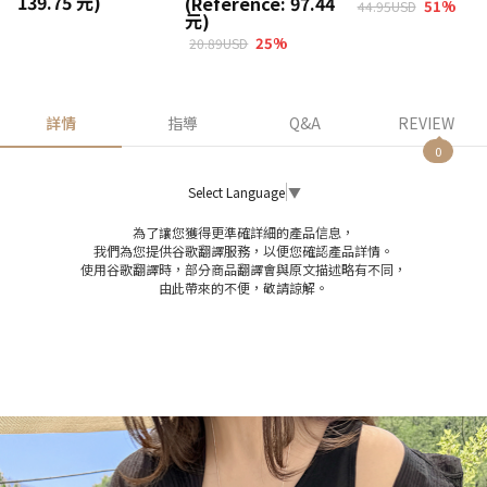
139.75 元)
(Reference: 97.44
51
%
44.95USD
元)
25
%
20.89USD
詳情
指導
Q&A
REVIEW
0
Select Language
▼
為了讓您獲得更準確詳細的產品信息，
我們為您提供谷歌翻譯服務，以便您確認產品詳情。
使用谷歌翻譯時，部分商品翻譯會與原文描述略有不同，
由此帶來的不便，敬請諒解。