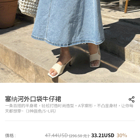
塞纳河外口袋牛仔裙
一条百搭的半身裙，轻松打造时尚造型。A字廓形，不凸显身材，让你每
天都想穿~（3种颜色/S~L码）
47.44
USD
33.21
USD
30
%
價格 :
(296.50 元 )