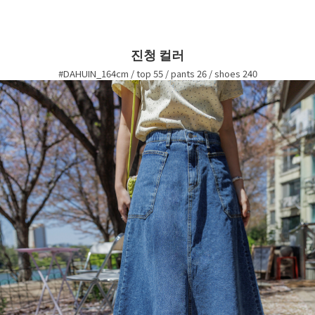
진청 컬러
#DAHUIN_164cm / top 55 / pants 26 / shoes 240