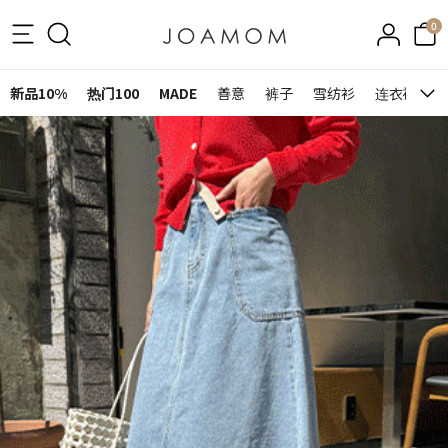
0
新品10%
热门100
MADE
善意
裤子
雪纺衫
连衣裙&裙