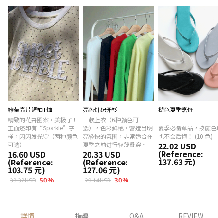
雏菊亮片短袖T恤
亮色针织开衫
褪色夏季烹饪
精致的花卉图案，美极了！
一款上衣（6种颜色可
正面还印有“Sparkle”字
选），色彩鲜艳，营造出明
夏季必备单品，按颜色
样，闪闪发光♡（两种颜色
亮轻快的氛围，非常适合在
也不会后悔！ (10 色)
可选）
夏季之前进行轻薄叠穿。
22.02 USD
(Reference:
16.60 USD
20.33 USD
137.63 元)
(Reference:
(Reference:
103.75 元)
127.06 元)
50
%
30
%
33.32USD
29.14USD
詳情
指導
Q&A
REVIEW