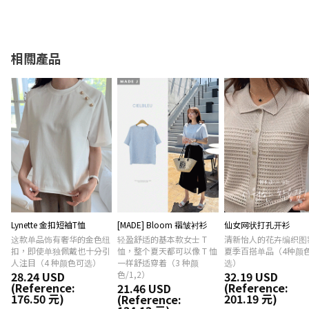
相關產品
Lynette 金扣短袖T恤
[MADE] Bloom 褶皱衬衫
仙女网状打孔开衫
这款单品饰有奢华的金色纽
轻盈舒适的基本款女士 T
清新怡人的花卉编织图
扣，即使单独佩戴也十分引
恤，整个夏天都可以像 T 恤
夏季百搭单品（4种颜
人注目（4 种颜色可选）
一样舒适穿着（3 种颜
选）
28.24 USD
色/1,2）
32.19 USD
(Reference:
(Reference:
21.46 USD
176.50 元)
201.19 元)
(Reference: