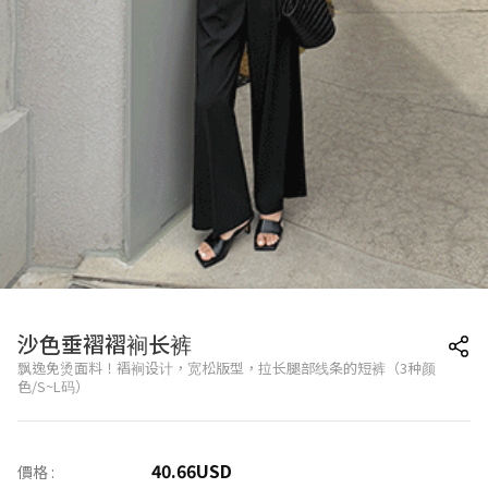
沙色垂褶褶裥长裤
飘逸免烫面料！褶裥设计，宽松版型，拉长腿部线条的短裤（3种颜
色/S~L码）
40.66
USD
價格 :