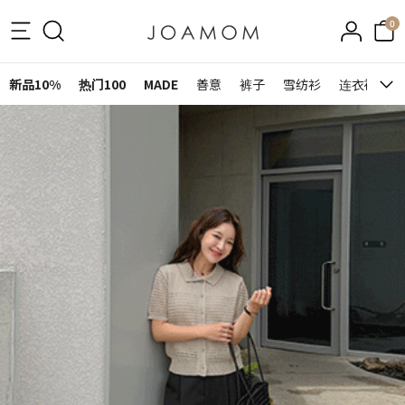
0
新品10%
热门100
MADE
善意
裤子
雪纺衫
连衣裙&裙