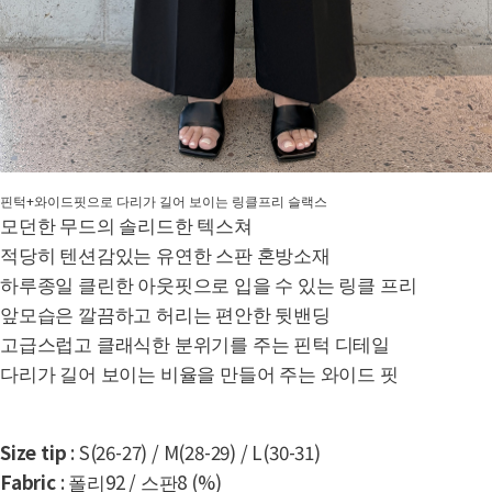
핀턱+와이드핏으로 다리가 길어 보이는 링클프리 슬랙스
모던한 무드의 솔리드한 텍스쳐
적당히 텐션감있는 유연한 스판 혼방소재
하루종일 클린한 아웃핏으로 입을 수 있는 링클 프리
앞모습은 깔끔하고 허리는 편안한 뒷밴딩
고급스럽고 클래식한 분위기를 주는 핀턱 디테일
다리가 길어 보이는 비율을 만들어 주는 와이드 핏
Size tip
: S(26-27) / M(28-29) / L(30-31)
Fabric
: 폴리92 / 스판8 (%)